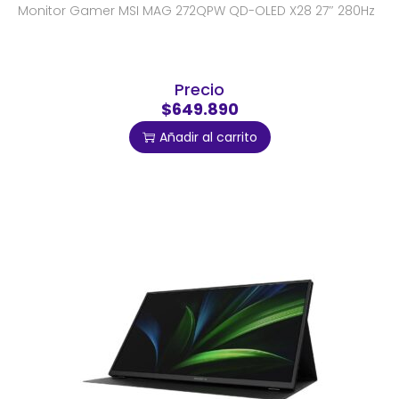
Monitor Gamer MSI MAG 272QPW QD-OLED X28 27″ 280Hz
Precio
$649.890
Añadir al carrito