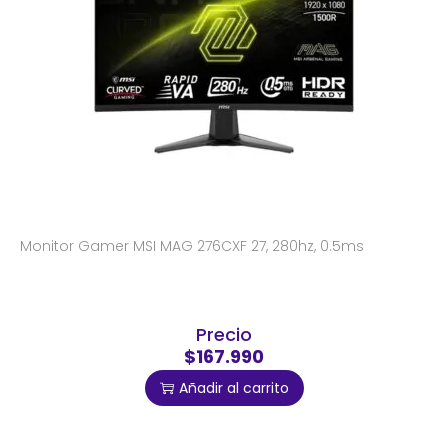
Monitor Gamer MSI MAG 276CXF 27, 280hz, 0.5ms
Precio
$167.990
Añadir al carrito