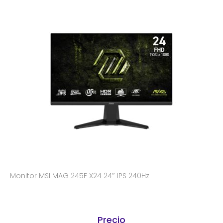
Monitor MSI MAG 245F X24 24″ IPS 240Hz
Precio