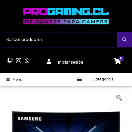
Buscar
0
Iniciar sesión
Categorías
Menu