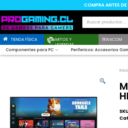
COMPRA ANTES DE L
TIENDA FÍSICA
MITOS Y
WACOM
LEYENDAS
Componentes para PC
Perifericos: Accesorios Ga
Inici
M
H
SKU
Cat