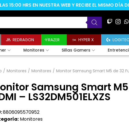
AS 15:00 HRS EN NUESTRA WEB Y RECIBE EL MISMO DÍA 
REDRAGON
RAZER
HYPER X
LOGITE
mer
Monitores
Sillas Gamers
Entretenc
o
/
Monitores
/
Monitores
/
Monitor Samsung Smart M5 de 32 Fu
onitor Samsung Smart M5 
DMI – LS32DM501ELXZS
:
8806095570952
egoría:
Monitores