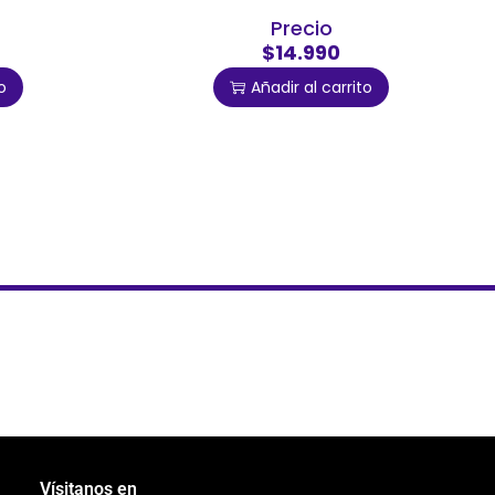
Precio
$14.990
o
Añadir al carrito
Vísitanos en