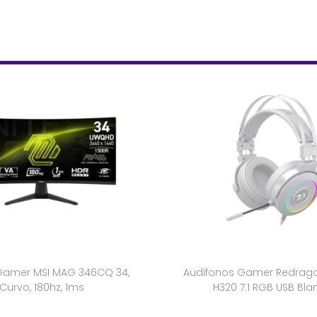
Gamer MSI MAG 346CQ 34,
Audifonos Gamer Redrago
Curvo, 180hz, 1ms
H320 7.1 RGB USB Bl