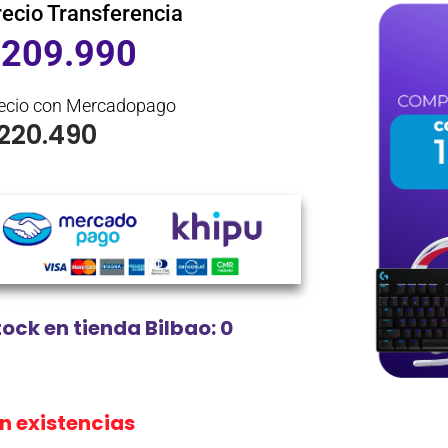
recio Transferencia
$
209.990
ecio con Mercadopago
220.490
tock en tienda Bilbao: 0
in existencias