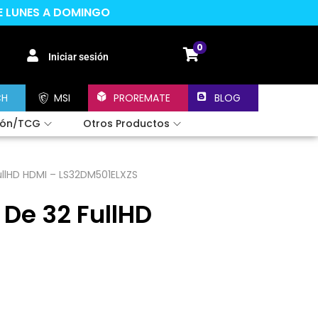
DE LUNES A DOMINGO
0
Iniciar sesión
CH
MSI
PROREMATE
BLOG
ión/TCG
Otros Productos
llHD HDMI – LS32DM501ELXZS
De 32 FullHD