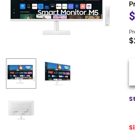
P
Pr
$
S
S