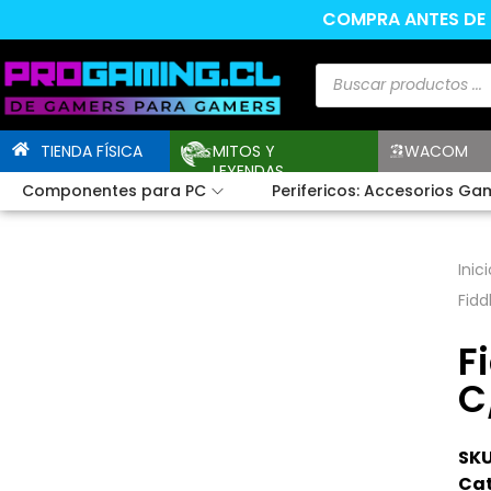
COMPRA ANTES DE L
TIENDA FÍSICA
MITOS Y
WACOM
LEYENDAS
Componentes para PC
Perifericos: Accesorios Ga
Inici
Fidd
F
C
SKU
Cat