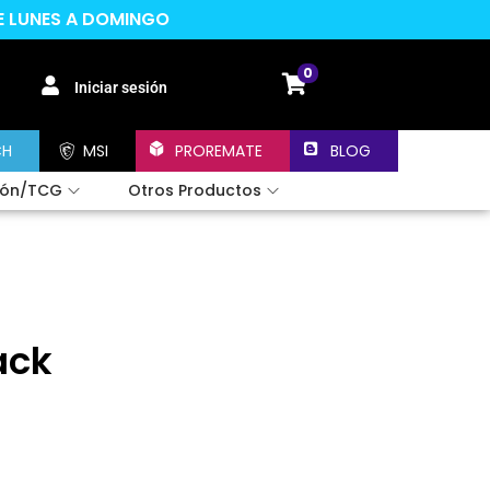
DE LUNES A DOMINGO
0
Iniciar sesión
CH
MSI
PROREMATE
BLOG
ión/TCG
Otros Productos
ack