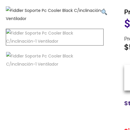
P
Pr
$
S