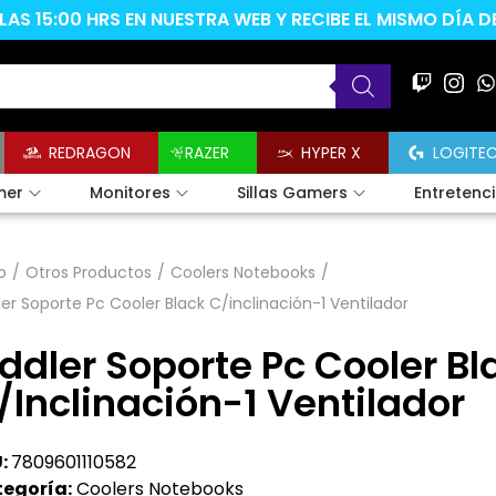
AS 15:00 HRS EN NUESTRA WEB Y RECIBE EL MISMO DÍA 
REDRAGON
RAZER
HYPER X
LOGITE
mer
Monitores
Sillas Gamers
Entretenc
o
/
Otros Productos
/
Coolers Notebooks
/
ler Soporte Pc Cooler Black C/inclinación-1 Ventilador
iddler Soporte Pc Cooler Bl
/inclinación-1 Ventilador
:
7809601110582
egoría:
Coolers Notebooks