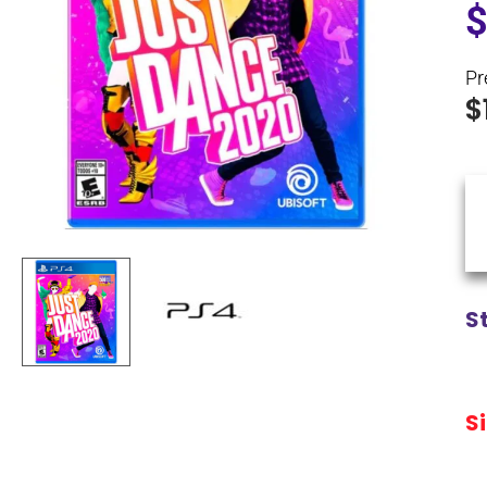
Pr
$
S
S