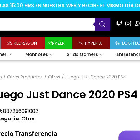
AS 15:00 HRS EN NUESTRA WEB Y RECIBE EL MISMO DÍA 
REDRAGON
RAZER
HYPER X
LOGITE
mer
Monitores
Sillas Gamers
Entretenc
o
/
Otros Productos
/
Otros
/
Juego Just Dance 2020 PS4
uego Just Dance 2020 PS4
:
887256091002
egoría:
Otros
recio Transferencia