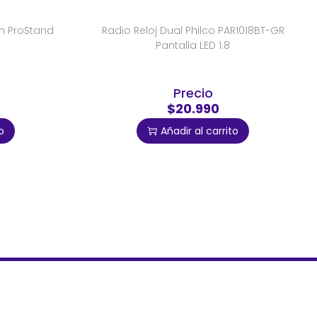
h ProStand
Radio Reloj Dual Philco PAR1018BT-GR
Pantalla LED 1.8
Precio
$20.990
o
Añadir al carrito