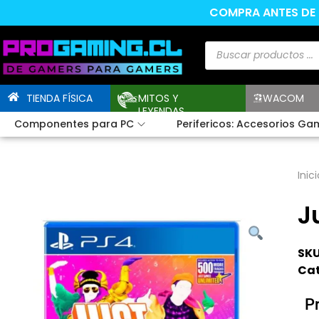
COMPRA ANTES DE L
TIENDA FÍSICA
MITOS Y
WACOM
LEYENDAS
Componentes para PC
Perifericos: Accesorios Ga
Inici
J
SKU
Cat
P