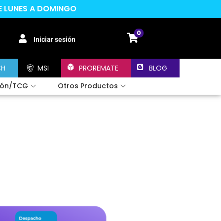
DE LUNES A DOMINGO
0
Iniciar sesión
CH
MSI
PROREMATE
BLOG
ión/TCG
Otros Productos