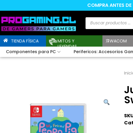
COMPRA ANTES DE L
TIENDA FÍSICA
MITOS Y
WACOM
LEYENDAS
Componentes para PC
Perifericos: Accesorios Ga
Inici
J
S
SKU
Cat