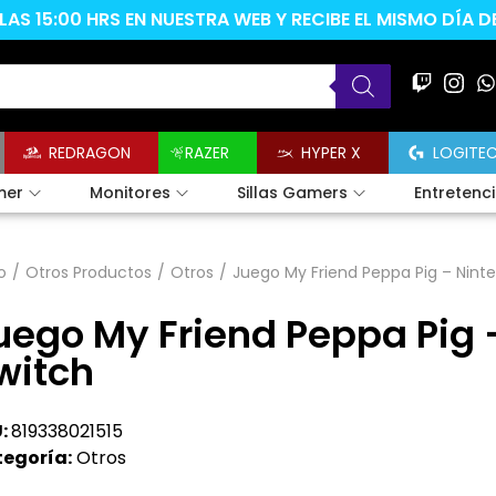
AS 15:00 HRS EN NUESTRA WEB Y RECIBE EL MISMO DÍA 
REDRAGON
RAZER
HYPER X
LOGITE
mer
Monitores
Sillas Gamers
Entretenc
o
/
Otros Productos
/
Otros
/
Juego My Friend Peppa Pig – Nint
uego My Friend Peppa Pig 
witch
:
819338021515
egoría:
Otros