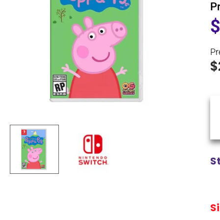
P
Pr
$
S
S