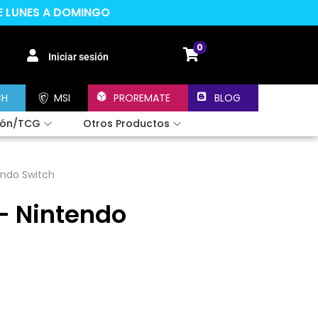
DE LUNES A DOMINGO
0
Iniciar sesión
CH
MSI
PROREMATE
BLOG
ión/TCG
Otros Productos
endo Switch
– Nintendo