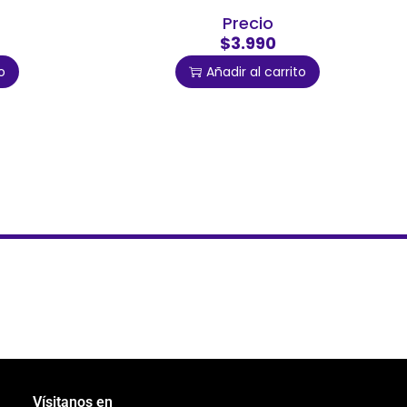
Precio
$3.990
o
Añadir al carrito
Vísitanos en