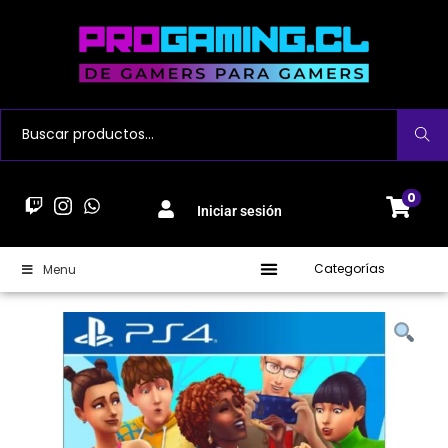
Buscar
0
Iniciar sesión
Categorías
Menu