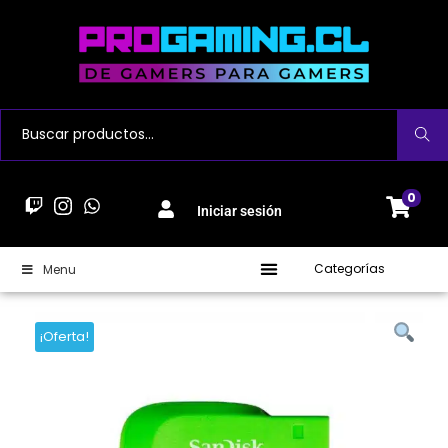
Buscar
0
Iniciar sesión
Categorías
Menu
¡Oferta!