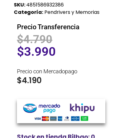
SKU:
4851586932386
Categoría:
Pendrivers y Memorias
Precio Transferencia
$
4.790
$
3.990
Precio con Mercadopago
$
4.190
Stock en tienda Bilbao: 0