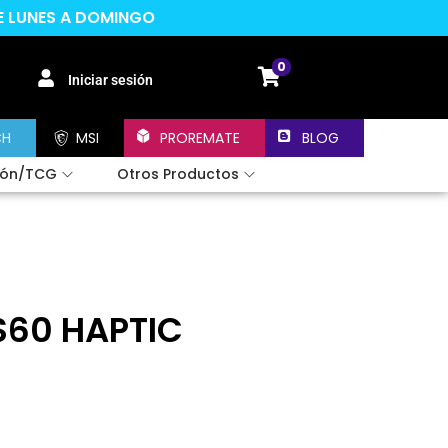
DE LUNES A DOMINGO
0
Iniciar sesión
CH
MSI
PROREMATE
BLOG
ión/TCG
Otros Productos
S60 HAPTIC