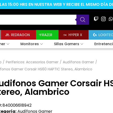
AS 15:00 HRS EN NUESTRA WEB Y RECIBE EL MISMO DÍA 
REDRAGON
RAZER
HYPER X
LOGITE
mer
Monitores
Sillas Gamers
Entretenc
o
/
Perifericos: Accesorios Gamer
/
Audífonos Gamer
/
fonos Gamer Corsair HS60 HAPTIC Stereo, Alambrico
udifonos Gamer Corsair H
tereo, Alambrico
:
840006618942
egoría:
Audífonos Gamer