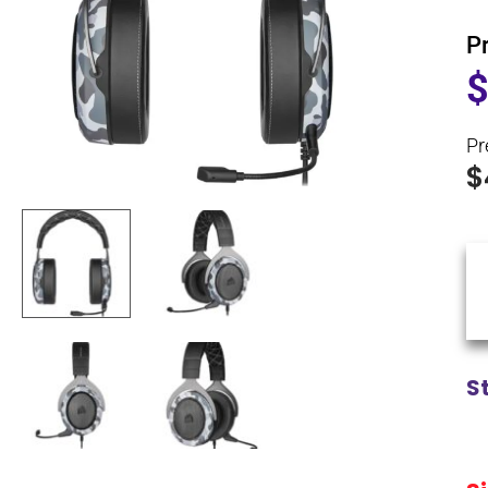
P
Pr
$
S