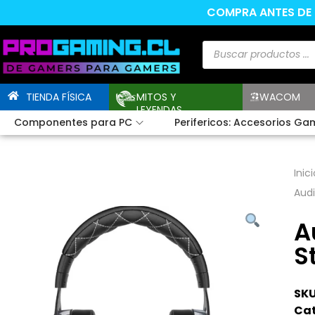
COMPRA ANTES DE L
TIENDA FÍSICA
MITOS Y
WACOM
LEYENDAS
Componentes para PC
Perifericos: Accesorios Ga
Inici
Audi
A
S
SKU
Cat