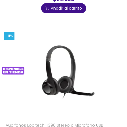
Añadir al carrito
-11%
Audifonos Logitech H390 Stereo c Microfono USB