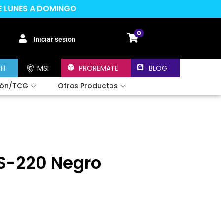
DE LUNES A DOMINGO
0
Iniciar sesión
CH
MSI
PROREMATE
BLOG
ión/TCG
Otros Productos
TS-220 Negro