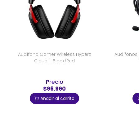
Audífono Gamer Wireless HyperX
Audífonos 
Cloud III Black/Red
Precio
$96.990
Añadir al carrito