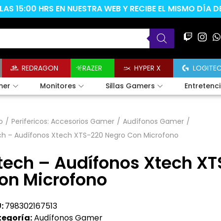
AS 15:00 HRS EN NUESTRA WEB Y RECIBE EL MISMO DÍA 
REDRAGON
RAZER
HYPER X
LOGITE
mer
Monitores
Sillas Gamers
Entretenc
o
/
Perifericos: Accesorios Gamer
/
Audífonos Gamer
/
ch – Audífonos Xtech XTS-220 Negro Con Microfono
tech – Audífonos Xtech X
on Microfono
:
798302167513
egoría:
Audífonos Gamer