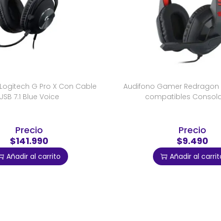
Logitech G Pro X Con Cable
Audifono Gamer Redragon
USB 7.1 Blue Voice
compatibles Consola
Precio
Precio
$141.990
$9.490
Añadir al carrito
Añadir al carrit