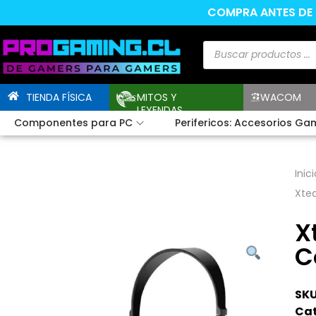
COMPRA ANTES DE L
TIENDA FÍSICA
MITOS Y
WACOM
LEYENDAS
Componentes para PC
Perifericos: Accesorios Ga
Inici
Xte
X
C
SKU
Cat