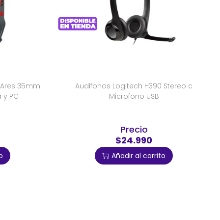
 Ares 35mm
Audifonos Logitech H390 Stereo c
 y PC
Microfono USB
Precio
$24.990
o
Añadir al carrito