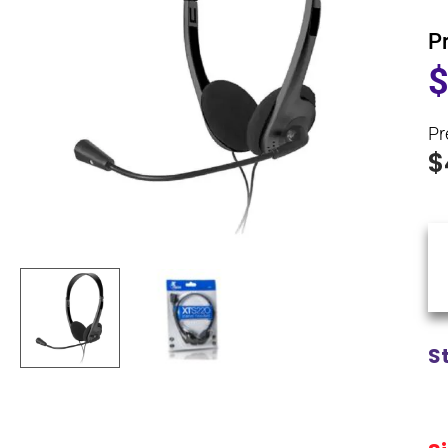
P
Pr
$
S