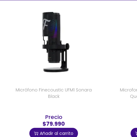
Micrófono Finecoustic UFM1 Sonara
Microf
Black
Qu
Precio
$79.990
Añadir al carrito