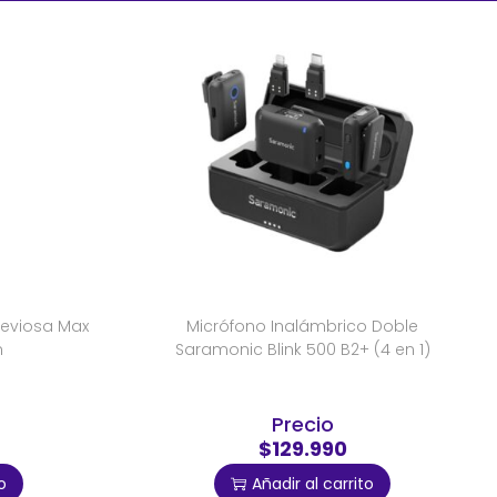
Leviosa Max
Micrófono Inalámbrico Doble
n
Saramonic Blink 500 B2+ (4 en 1)
Precio
$129.990
o
Añadir al carrito