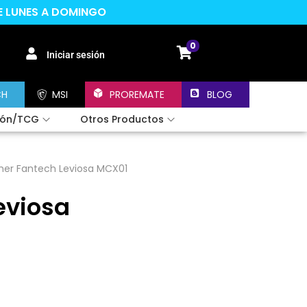
DE LUNES A DOMINGO
0
Iniciar sesión
CH
MSI
PROREMATE
BLOG
ión/TCG
Otros Productos
er Fantech Leviosa MCX01
eviosa