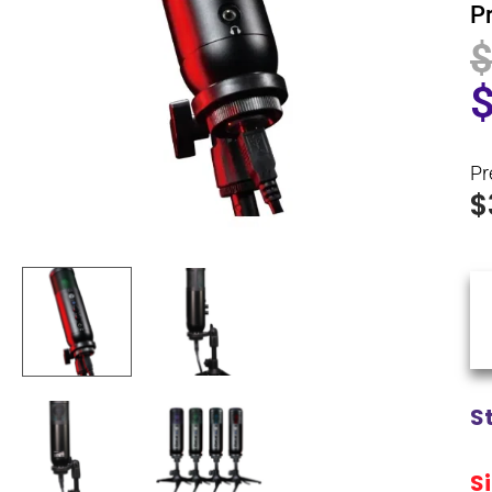
P
Pr
$
S
S