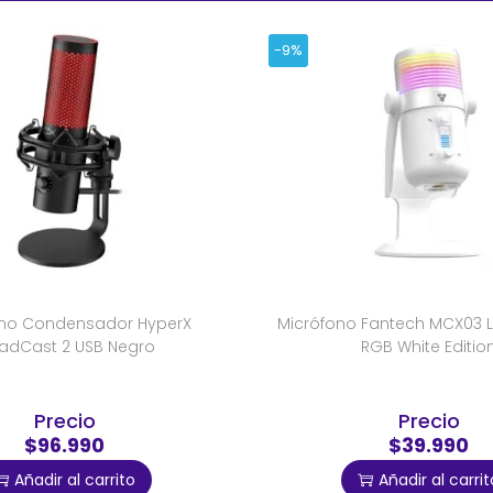
-9%
ono Condensador HyperX
Micrófono Fantech MCX03 
adCast 2 USB Negro
RGB White Editio
Precio
Precio
$96.990
$39.990
Añadir al carrito
Añadir al carrit