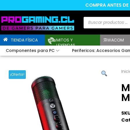
COMPRA ANTES DE L
TIENDA FÍSICA
MITOS Y
WACOM
LEYENDAS
Componentes para PC
Perifericos: Accesorios Ga
Inici
¡Oferta!
M
M
SKU
Cat