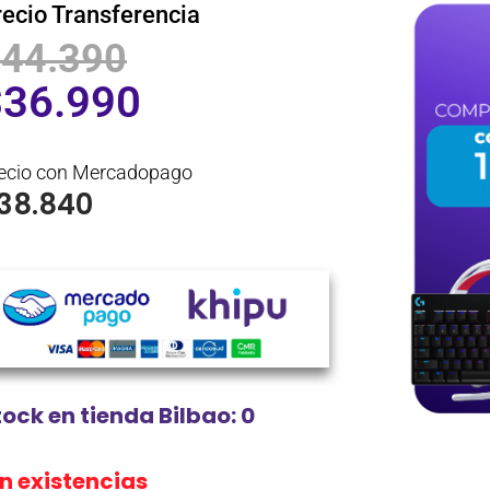
recio Transferencia
$
44.390
$
36.990
ecio con Mercadopago
38.840
tock en tienda Bilbao: 0
in existencias