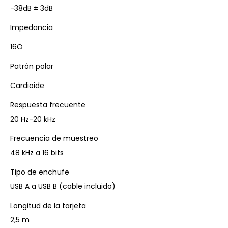
-38dB ± 3dB
Impedancia
16O
Patrón polar
Cardioide
Respuesta frecuente
20 Hz-20 kHz
Frecuencia de muestreo
48 kHz a 16 bits
Tipo de enchufe
USB A a USB B (cable incluido)
Longitud de la tarjeta
2,5 m