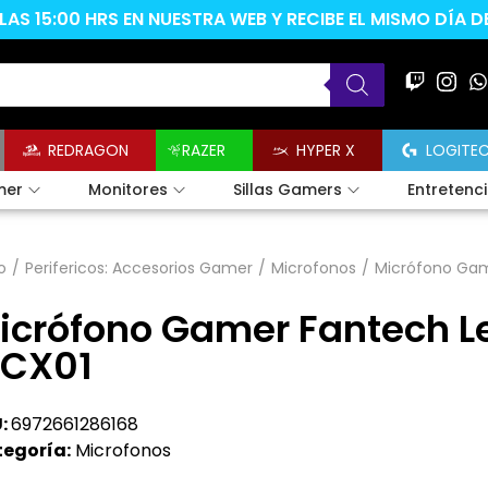
AS 15:00 HRS EN NUESTRA WEB Y RECIBE EL MISMO DÍA 
REDRAGON
RAZER
HYPER X
LOGITE
mer
Monitores
Sillas Gamers
Entretenc
o
/
Perifericos: Accesorios Gamer
/
Microfonos
/
Micrófono Gam
icrófono Gamer Fantech L
CX01
:
6972661286168
egoría:
Microfonos