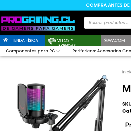
COMPRA ANTES DE L
TIENDA FÍSICA
MITOS Y
WACOM
LEYENDAS
Componentes para PC
Perifericos: Accesorios Ga
Inici
M
SKU
Cat
P