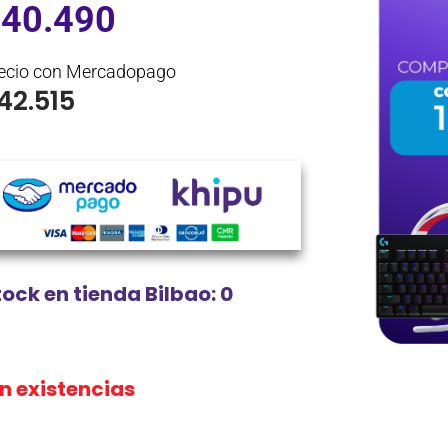
$
40.490
ecio con Mercadopago
42.515
tock en tienda Bilbao: 0
in existencias