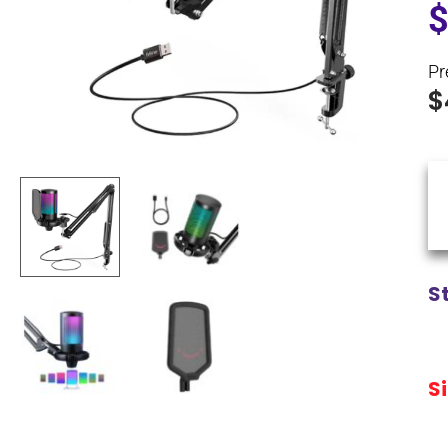
Pr
$
S
S