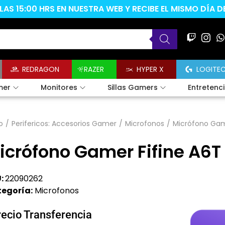
AS 15:00 HRS EN NUESTRA WEB Y RECIBE EL MISMO DÍA 
REDRAGON
RAZER
HYPER X
LOGITE
mer
Monitores
Sillas Gamers
Entretenc
o
/
Perifericos: Accesorios Gamer
/
Microfonos
/
Micrófono Gam
icrófono Gamer Fifine A6T
:
22090262
egoría:
Microfonos
recio Transferencia