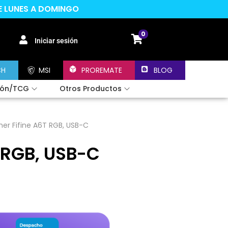
DE LUNES A DOMINGO
0
Iniciar sesión
CH
MSI
PROREMATE
BLOG
ión/TCG
Otros Productos
er Fifine A6T RGB, USB-C
 RGB, USB-C