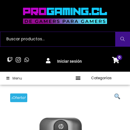
Buscar
0
Iniciar sesión
Categorías
Menu
¡Oferta!