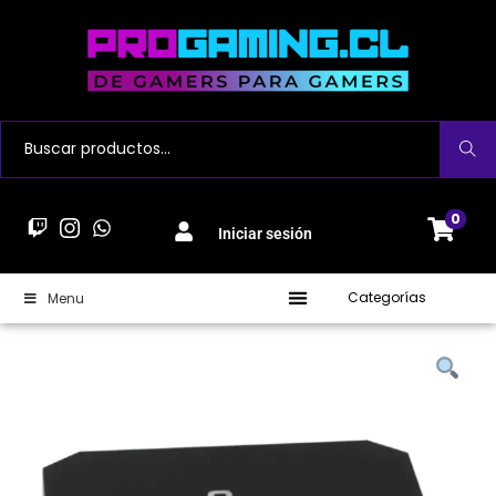
Buscar
0
Iniciar sesión
Categorías
Menu