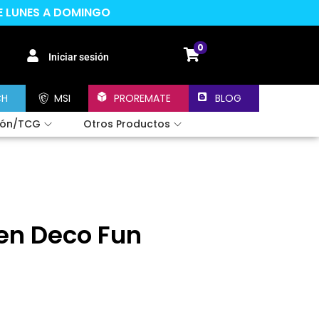
DE LUNES A DOMINGO
0
Iniciar sesión
CH
MSI
PROREMATE
BLOG
ión/TCG
Otros Productos
Pen Deco Fun