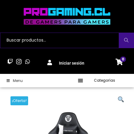
Buscar
0
Iniciar sesión
Categorías
Menu
¡Oferta!