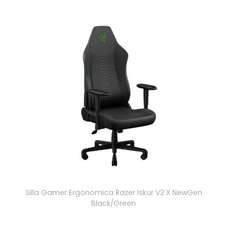
Silla Gamer Ergonomica Razer Iskur V2 X NewGen
Black/Green