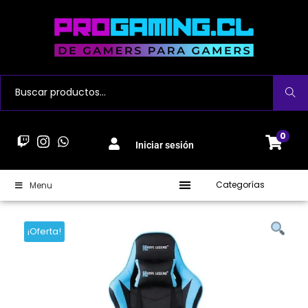
Buscar
0
Iniciar sesión
Categorías
Menu
¡Oferta!