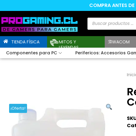
COMPRA ANTES DE L
TIENDA FÍSICA
MITOS Y
WACOM
LEYENDAS
Componentes para PC
Perifericos: Accesorios Ga
Inici
R
C
¡Oferta!
SKU
Cat