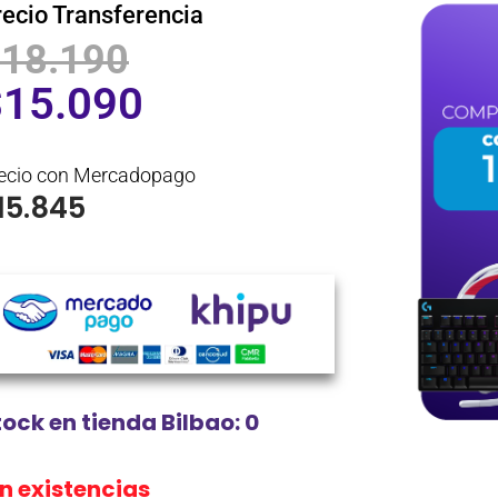
recio Transferencia
$
18.190
$
15.090
ecio con Mercadopago
15.845
tock en tienda Bilbao: 0
in existencias