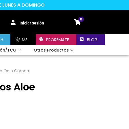
DE LUNES A DOMINGO
0
Iniciar sesión
CH
MSI
PROREMATE
BLOG
ión/TCG
Otros Productos
Te Odio Corona
ros Aloe