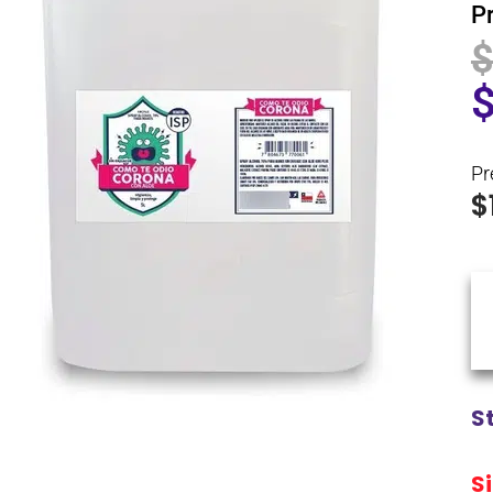
P
Pr
$
S
S