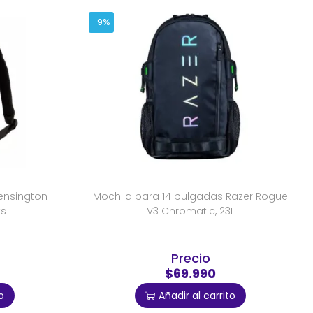
-9%
ensington
Mochila para 14 pulgadas Razer Rogue
ts
V3 Chromatic, 23L
Precio
$69.990
o
Añadir al carrito