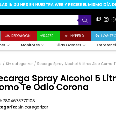
AS 15:00 HRS EN NUESTRA WEB Y RECIBE EL MISMO DÍA 
REDRAGON
RAZER
HYPER X
LOGITE
mer
Monitores
Sillas Gamers
Entretenc
o
/
Sin categorizar
/
Recarga Spray Alcohol 5 Litros Aloe Como 
ecarga Spray Alcohol 5 Lit
omo Te Odio Corona
:
7804673770108
egoría:
Sin categorizar