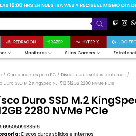
AS 15:00 HRS EN NUESTRA WEB Y RECIBE EL MISMO DÍA 
REDRAGON
RAZER
HYPER X
LOGITE
mer
Monitores
Sillas Gamers
Entretenc
o
/
Componentes para PC
/
Discos duros sólidos e internos
/
o Duro SSD M.2 KingSpec NE-512 512GB 2280 NVMe PCIe
isco Duro SSD M.2 KingSpe
12GB 2280 NVMe PCIe
:
6950509983516
egoría:
Discos duros sólidos e internos