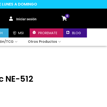
DE LUNES A DOMINGO
0
Iniciar sesión
CH
MSI
PROREMATE
BLOG
ión/TCG
Otros Productos
c NE-512