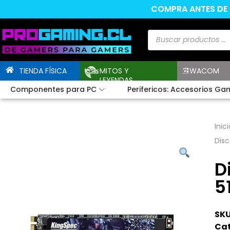
COMPRA ANTES DE L
TIENDA FÍSICA
MITOS Y
WACOM
LEYENDAS
Componentes para PC
Perifericos: Accesorios Ga
Inici
Disc
D
5
SKU
Cat