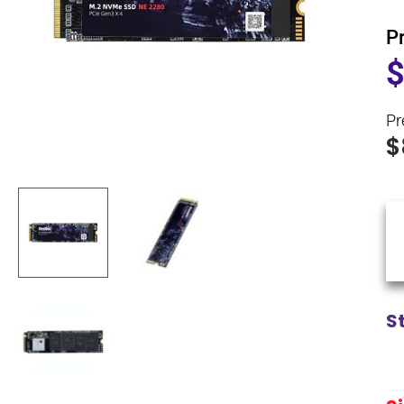
P
Pr
$
S