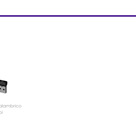
alambrico
pi