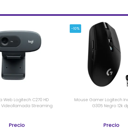
-10%
 Web Logitech C270 HD
Mouse Gamer Logitech In
Videollamada Streaming
G305 Negro 12k d
Precio
Precio