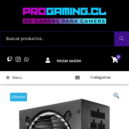
Buscar
0
Iniciar sesión
Categorías
Menu
¡Oferta!