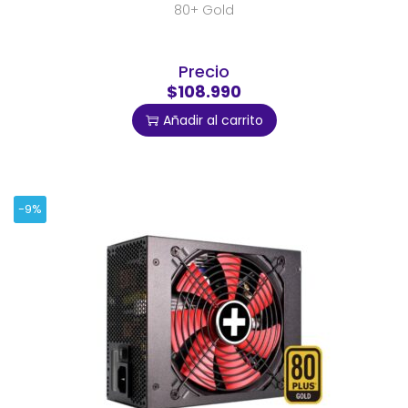
80+ Gold
Precio
$108.990
Añadir al carrito
-9%