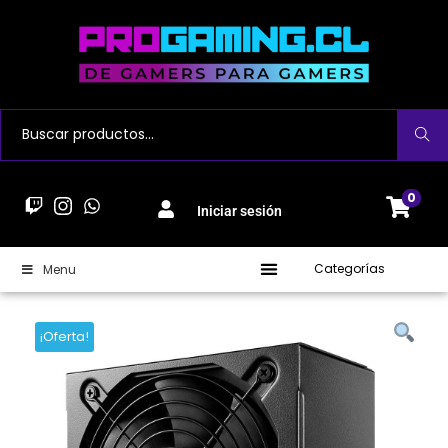
Buscar
0
Iniciar sesión
Categorías
Menu
¡Oferta!