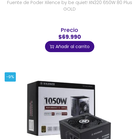
Fuente de Poder Xilence by be quiet! XN320 650W 80 Plus
GOLD
Precio
$69.990
Añadir al carrito
-9%