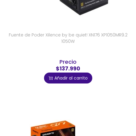
Fuente de Poder Xilence by be quiet! XN176 XP1050MR9.2
1050W
Precio
$137.990
Añadir al carrito