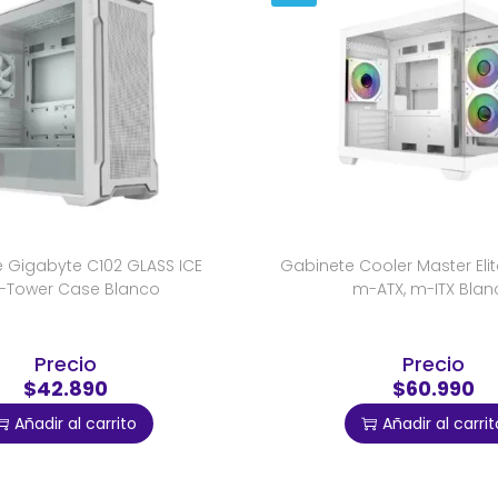
 Gigabyte C102 GLASS ICE
Gabinete Cooler Master Eli
-Tower Case Blanco
m-ATX, m-ITX Blan
Precio
Precio
$42.890
$60.990
Añadir al carrito
Añadir al carrit