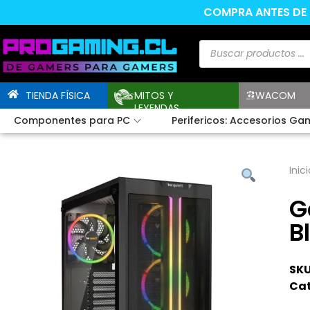
COMPRA ANTES DE L
TIENDA FÍSICA
MITOS Y
WACOM
LEYENDAS
Componentes para PC
Perifericos: Accesorios Ga
Inici
G
B
SKU
Cat