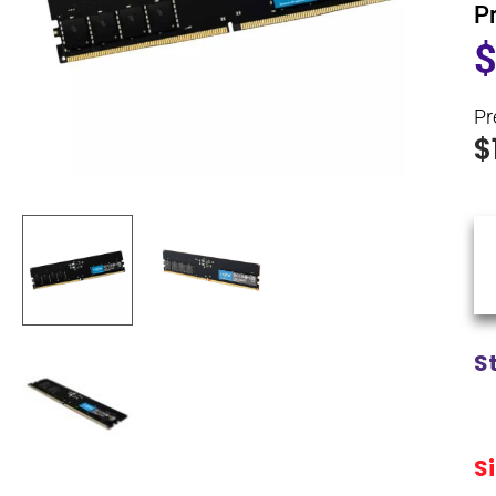
P
Pr
$
S
S