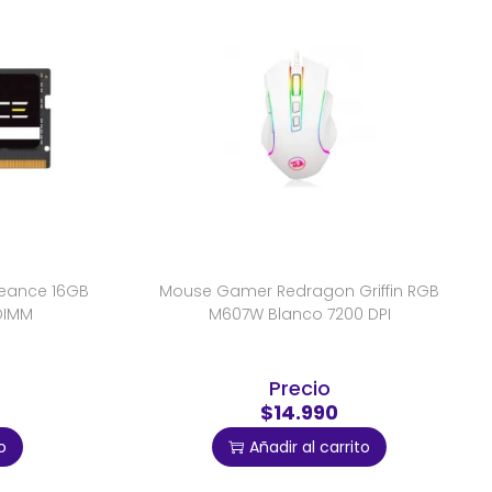
eance 16GB
Mouse Gamer Redragon Griffin RGB
DIMM
M607W Blanco 7200 DPI
Precio
$14.990
o
Añadir al carrito