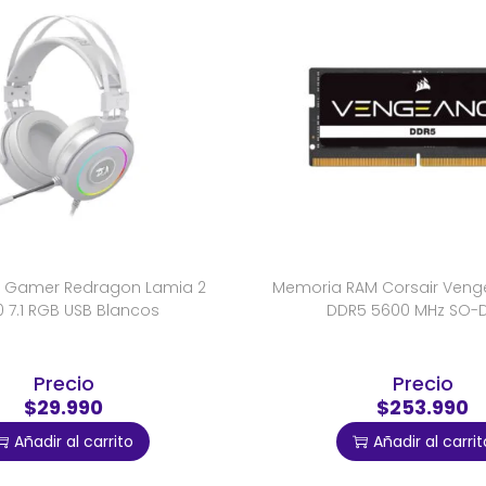
s Gamer Redragon Lamia 2
Memoria RAM Corsair Veng
 7.1 RGB USB Blancos
DDR5 5600 MHz SO-
Precio
Precio
$29.990
$253.990
Añadir al carrito
Añadir al carrit