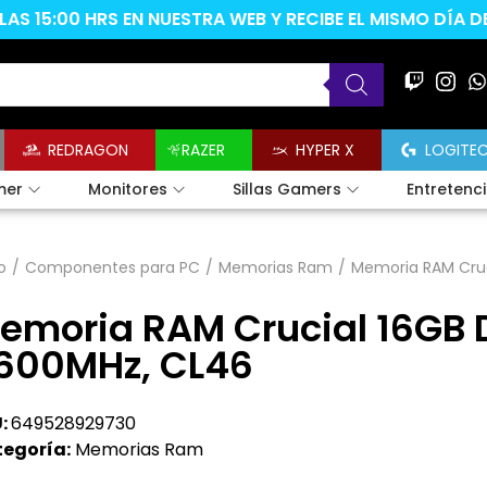
AS 15:00 HRS EN NUESTRA WEB Y RECIBE EL MISMO DÍA 
REDRAGON
RAZER
HYPER X
LOGITE
mer
Monitores
Sillas Gamers
Entretenc
o
/
Componentes para PC
/
Memorias Ram
/
Memoria RAM Cruc
emoria RAM Crucial 16GB
600MHz, CL46
:
649528929730
egoría:
Memorias Ram