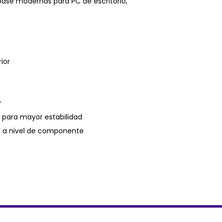
 base modernas para PC de escritorio,
ior
r
 para mayor estabilidad
d a nivel de componente