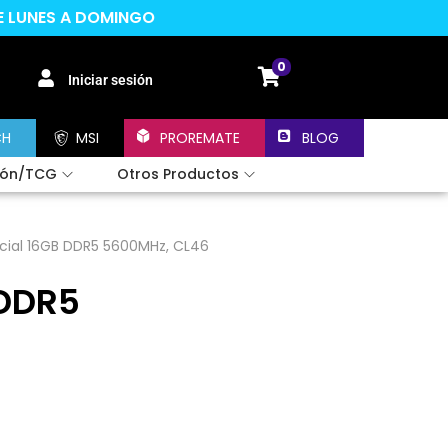
DE LUNES A DOMINGO
0
Iniciar sesión
CH
MSI
PROREMATE
BLOG
ión/TCG
Otros Productos
ial 16GB DDR5 5600MHz, CL46
 DDR5