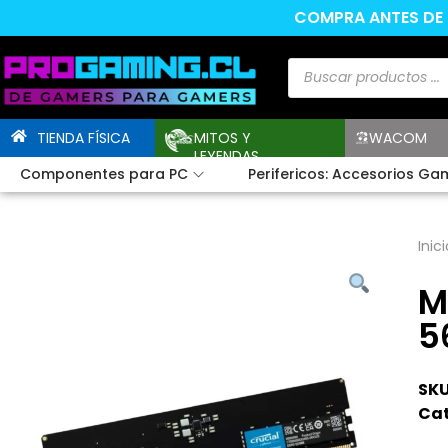
COMPRA ANTES DE L
TIENDA FÍSICA
MITOS Y
WACOM
LEYENDAS
Componentes para PC
Perifericos: Accesorios Ga
Inici
M
5
SKU
Cat