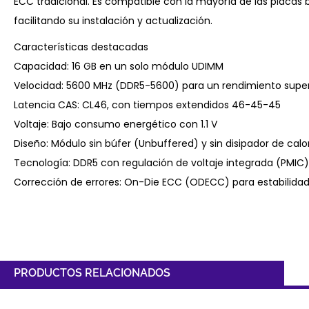
ECC tradicional. Es compatible con la mayoría de las placas
facilitando su instalación y actualización.
Características destacadas
Capacidad: 16 GB en un solo módulo UDIMM
Velocidad: 5600 MHz (DDR5-5600) para un rendimiento super
Latencia CAS: CL46, con tiempos extendidos 46-45-45
Voltaje: Bajo consumo energético con 1.1 V
Diseño: Módulo sin búfer (Unbuffered) y sin disipador de calo
Tecnología: DDR5 con regulación de voltaje integrada (PMIC)
Corrección de errores: On-Die ECC (ODECC) para estabilida
PRODUCTOS RELACIONADOS