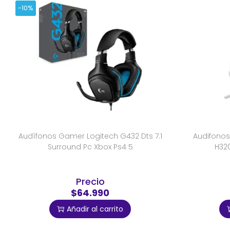
-10%
Audífonos Gamer Logitech G432 Dts 7.1
Audifono
Surround Pc Xbox Ps4 5
H320
Precio
$64.990
Añadir al carrito