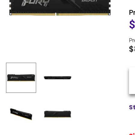
P
Pr
$
S