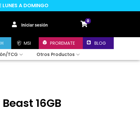
DE LUNES A DOMINGO
0
Iniciar sesión
CH
MSI
PROREMATE
BLOG
ión/TCG
Otros Productos
 Beast 16GB