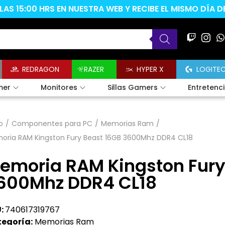
AS 15:00 HRS EN NUESTRA WEB Y RECIBE EL MISMO DÍA 
REDRAGON
RAZER
HYPER X
LOGITE
mer
Monitores
Sillas Gamers
Entretenc
o
/
Componentes para PC
/
Memorias Ram
/
oria RAM Kingston Fury Beast 16GB 3600Mhz DDR4 CL18
emoria RAM Kingston Fury
600Mhz DDR4 CL18
:
740617319767
egoría:
Memorias Ram