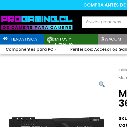
COMPRA ANTES DE L
TIENDA FÍSICA
MITOS Y
WACOM
LEYENDAS
Componentes para PC
Perifericos: Accesorios Ga
Inici
Mem
M
3
SKU
Cat