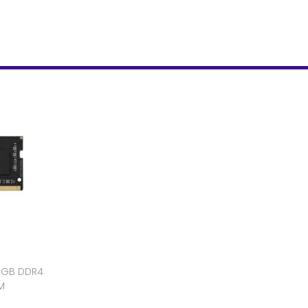
8GB DDR4
M