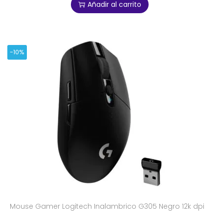
Añadir al carrito
-10%
Mouse Gamer Logitech Inalambrico G305 Negro 12k dpi