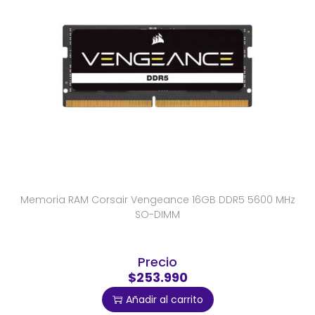
Memoria RAM Corsair Vengeance 16GB DDR5 5600 MHz
SO-DIMM
Precio
$253.990
Añadir al carrito