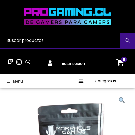
Buscar
0
Iniciar sesión
Categorías
Menu