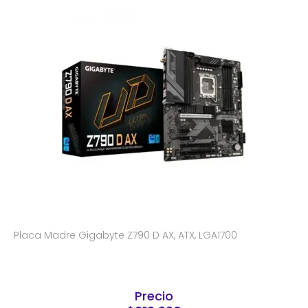
Placa Madre Gigabyte Z790 D AX, ATX, LGA1700
Precio