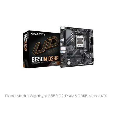
Placa Madre Gigabyte B650 D2HP AM5 DDR5 Micro-ATX