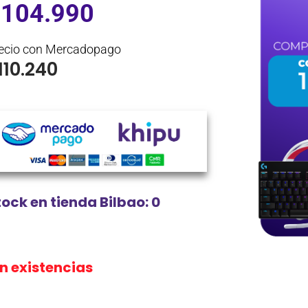
$
104.990
ecio con Mercadopago
110.240
tock en tienda Bilbao: 0
in existencias