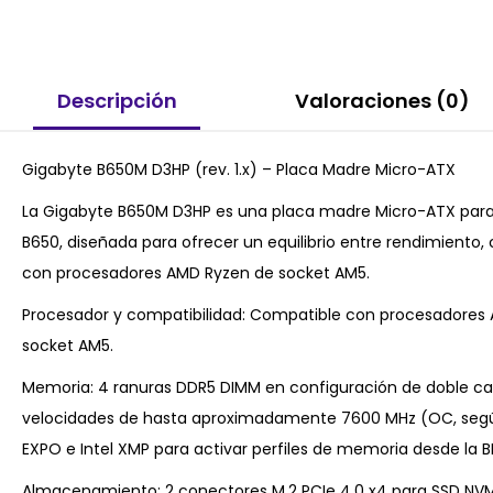
Descripción
Valoraciones (0)
Gigabyte B650M D3HP (rev. 1.x) – Placa Madre Micro-ATX
La Gigabyte B650M D3HP es una placa madre Micro-ATX para 
B650, diseñada para ofrecer un equilibrio entre rendimiento,
con procesadores AMD Ryzen de socket AM5.
Procesador y compatibilidad: Compatible con procesadores 
socket AM5.
Memoria: 4 ranuras DDR5 DIMM en configuración de doble ca
velocidades de hasta aproximadamente 7600 MHz (OC, segú
EXPO e Intel XMP para activar perfiles de memoria desde la B
Almacenamiento: 2 conectores M.2 PCIe 4.0 x4 para SSD NVMe