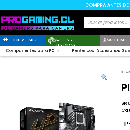
COMPRA ANTES DE L
TIENDA FÍSICA
MITOS Y
WACOM
LEYENDAS
Componentes para PC
Perifericos: Accesorios Ga
Inici
P
SKU
Cat
P