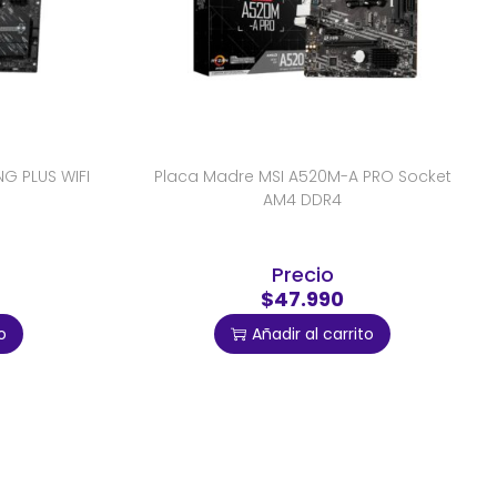
G PLUS WIFI
Placa Madre MSI A520M-A PRO Socket
AM4 DDR4
Precio
$47.990
o
Añadir al carrito