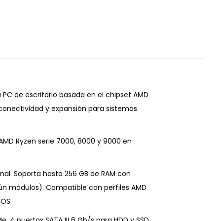
PC de escritorio basada en el chipset AMD
 conectividad y expansión para sistemas
AMD Ryzen serie 7000, 8000 y 9000 en
nal. Soporta hasta 256 GB de RAM con
n módulos). Compatible con perfiles AMD
IOS.
. 4 puertos SATA III 6 Gb/s para HDD y SSD