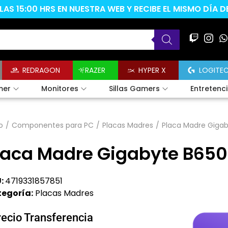
AS 15:00 HRS EN NUESTRA WEB Y RECIBE EL MISMO DÍA 
REDRAGON
RAZER
HYPER X
LOGITE
mer
Monitores
Sillas Gamers
Entretenc
o
/
Componentes para PC
/
Placas Madres
/
Placa Madre Giga
laca Madre Gigabyte B65
:
4719331857851
egoría:
Placas Madres
recio Transferencia