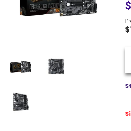
Pr
$
S
S