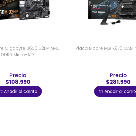
re Gigabyte B650 D2HP AM5
Placa Madre MSI X870 GAMIN
DDR5 Micro-ATX
Precio
Precio
$108.990
$281.990
Añadir al carrito
Añadir al carrit