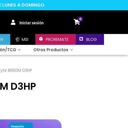
DE LUNES A DOMINGO
0
Iniciar sesión
CH
MSI
PROREMATE
BLOG
ión/TCG
Otros Productos
byte B650M D3HP
0M D3HP