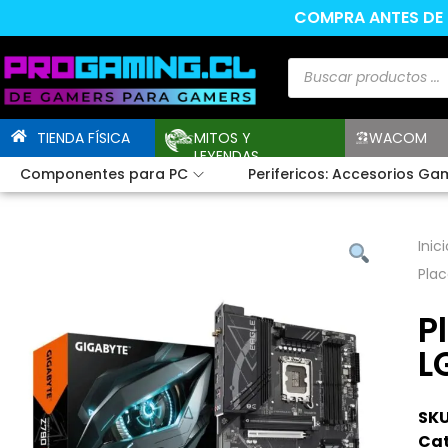
COMPRA ANTES DE L
TIENDA FÍSICA
MITOS Y
WACOM
LEYENDAS
Componentes para PC
Perifericos: Accesorios Ga
Inici
Plac
P
L
SKU
Cat