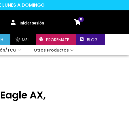
DE LUNES A DOMINGO
0
Iniciar sesión
CH
MSI
PROREMATE
BLOG
ión/TCG
Otros Productos
Eagle AX,