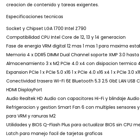
creacion de contenido y tareas exigentes.
Especificaciones tecnicas
Socket y Chipset LGA 1700 Intel Z790
Compatibilidad CPU Intel Core de 12, 13 y 14 generacion
Fase de energia VRM digital 12 mas 1 mas 1 para maxima estab
Memoria 4 x DDR5 DIMM Dual Channel soporte XMP 3.0 hast
Almacenamiento 3 x M2 PCIe 4.0 x4 con disipacion termica 
Expansion PCIe 1 x PCIe 5.0 x16 1 x PCIe 4.0 x16 x4 1 x PCIe 3.0 x16
Conectividad trasera Wi-Fi 6E Bluetooth 5.3 2.5 GbE LAN USB C
HDMI DisplayPort
Audio Realtek HD Audio con capacitores Hi-Fi y blindaje Audi
Refrigeracion y gestion Smart Fan 6 con multiples sensores y
para VRM y ranuras M2
Utilidades y BIOS Q-Flash Plus para actualizar BIOS sin CPU 
Latch para manejo facil de tarjetas graficas