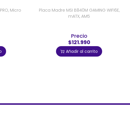
PRO, Micro
Placa Madre MSI B840M GAMING WIFI6E,
mATX, AM5
Precio
$121.990
o
Añadir al carrito