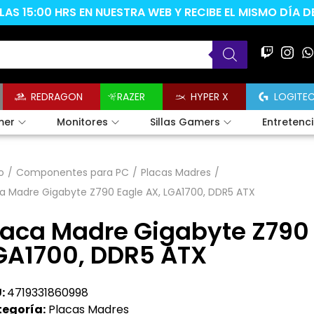
AS 15:00 HRS EN NUESTRA WEB Y RECIBE EL MISMO DÍA 
REDRAGON
RAZER
HYPER X
LOGITE
mer
Monitores
Sillas Gamers
Entretenc
o
/
Componentes para PC
/
Placas Madres
/
a Madre Gigabyte Z790 Eagle AX, LGA1700, DDR5 ATX
laca Madre Gigabyte Z790 
GA1700, DDR5 ATX
:
4719331860998
egoría:
Placas Madres