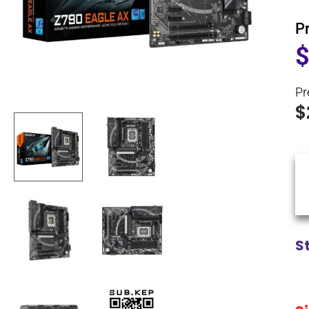
P
Pr
$
S