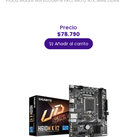
Placa Madre MSI B550M-A PRO, Micro ATX, AM4, DDR4
Precio
$78.790
Añadir al carrito