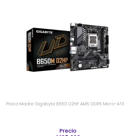
Placa Madre Gigabyte B650 D2HP AM5 DDR5 Micro-ATX
Precio