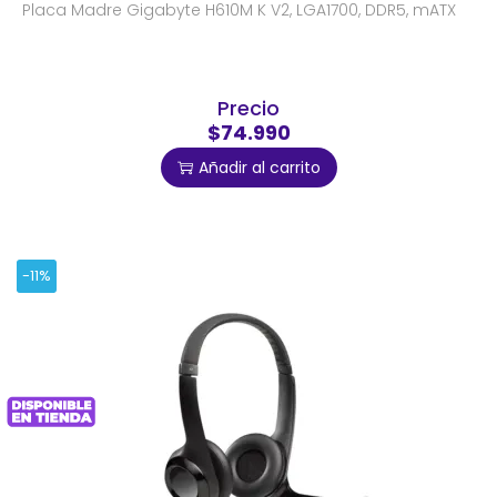
Placa Madre Gigabyte H610M K V2, LGA1700, DDR5, mATX
Precio
$74.990
Añadir al carrito
-11%