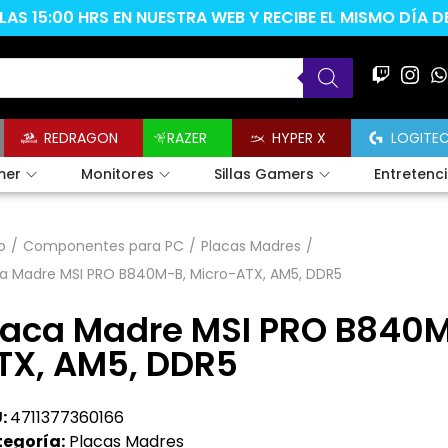
AS 15:00 HRS EN NUESTRA WEB Y RECIBE EL MISMO DÍA 
REDRAGON
RAZER
HYPER X
LOGITE
mer
Monitores
Sillas Gamers
Entretenc
o
/
Componentes para PC
/
Placas Madres
/
ca Madre MSI PRO B840M-B, Micro-ATX, AM5, DDR5
laca Madre MSI PRO B840M
TX, AM5, DDR5
:
4711377360166
egoría:
Placas Madres