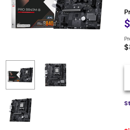
P
Pr
$
S