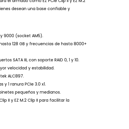
ara el armado como EZ PCIe Clip II y EZ M.2
quienes desean una base confiable y
y 9000 (socket AM5).
hasta 128 GB y frecuencias de hasta 8000+
tos SATA III, con soporte RAID 0, 1 y 10.
or velocidad y estabilidad.
ltek ALC897.
 y 1 ranura PCIe 3.0 x1.
binetes pequeños y medianos.
II y EZ M.2 Clip II para facilitar la