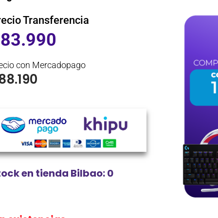
recio Transferencia
$
83.990
ecio con Mercadopago
88.190
tock en tienda Bilbao: 0