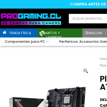
COMPRA ANTES DE L
TIENDA FÍSICA
MITOS Y
WACOM
LEYENDAS
Componentes para PC
Perifericos: Accesorios Ga
Inici
Pla
P
A
SKU
Cat