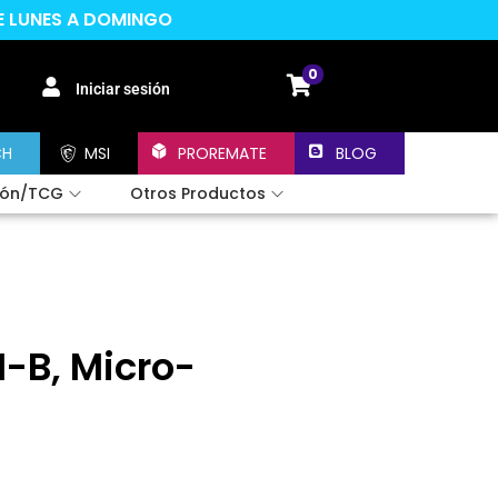
DE LUNES A DOMINGO
0
Iniciar sesión
CH
MSI
PROREMATE
BLOG
ión/TCG
Otros Productos
-B, Micro-