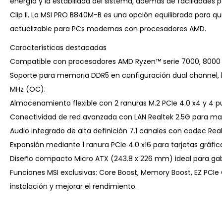
energía y la estabilidad del sistema, además de facilidades p
Clip II. La MSI PRO B840M-B es una opción equilibrada para 
actualizable para PCs modernas con procesadores AMD.
Características destacadas
Compatible con procesadores AMD Ryzen™ serie 7000, 8000 
Soporte para memoria DDR5 en configuración dual channel, 
MHz (OC).
Almacenamiento flexible con 2 ranuras M.2 PCIe 4.0 x4 y 4 puer
Conectividad de red avanzada con LAN Realtek 2.5G para may
Audio integrado de alta definición 7.1 canales con codec Rea
Expansión mediante 1 ranura PCIe 4.0 x16 para tarjetas gráficas
Diseño compacto Micro ATX (243.8 x 226 mm) ideal para ga
Funciones MSI exclusivas: Core Boost, Memory Boost, EZ PCIe Clip 
instalación y mejorar el rendimiento.