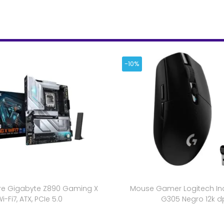
-10%
re Gigabyte Z890 Gaming X
Mouse Gamer Logitech In
i-Fi7, ATX, PCIe 5.0
G305 Negro 12k d