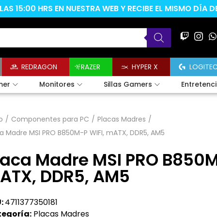
AS 15:00 HRS EN NUESTRA WEB Y RECIBE EL MISMO DÍA 
REDRAGON
RAZER
HYPER X
LOGITE
mer
Monitores
Sillas Gamers
Entretenc
o
/
Componentes para PC
/
Placas Madres
/
ca Madre MSI PRO B850M-P WIFI, mATX, DDR5, AM5
laca Madre MSI PRO B850M
ATX, DDR5, AM5
:
4711377350181
egoría:
Placas Madres