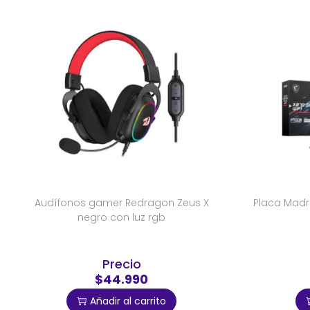
Audífonos gamer Redragon Zeus X
Placa Madr
negro con luz rgb
Precio
$44.990
Añadir al carrito