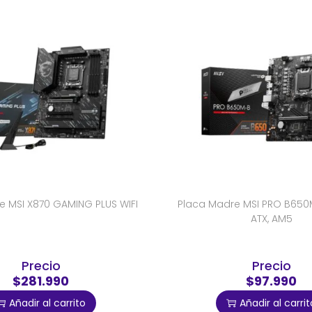
e MSI X870 GAMING PLUS WIFI
Placa Madre MSI PRO B650M
ATX, AM5
Precio
Precio
$281.990
$97.990
Añadir al carrito
Añadir al carrit