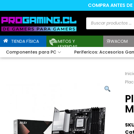
COMPRA ANTES DE L
TIENDA FÍSICA
MITOS Y
WACOM
LEYENDAS
Componentes para PC
Perifericos: Accesorios Ga
Inici
Pla
P
M
SKU
Cat