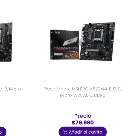
-B, Micro-
Placa Madre MSI PRO A620AM-B EVO,
Micro-ATX, AM5, DDR5
Precio
$79.990
o
Añadir al carrito