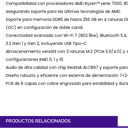
Compatibilidad con procesadores AMD Ryzen™ serie 7000, 8
asegurando soporte para las últimas tecnologías de AMD.
Soporte para memoria DDR5 de hasta 256 GB en 4 ranuras D
(OC) en configuración de doble canal.
Conectividad avanzada con Wi-Fi 7 (802.11be), Bluetooth 5.4,
3.2 Gen 1 y Gen 2, incluyendo USB Tipo-C.
Almacenamiento versátil con 3 ranuras M.2 (PCIe 5.0/4.0) y 
configuraciones RAID 0, 1 y 10.
Audio de alta calidad con chip Realtek ALC897 y soporte para
Diseño robusto y eficiente con sistema de alimentación 7+2+
PCB de 6 capas con cobre engrosado para estabilidad y durab
PRODUCTOS RELACIONADOS