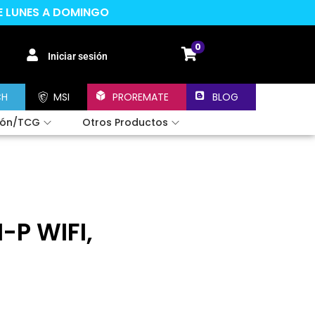
DE LUNES A DOMINGO
0
Iniciar sesión
CH
MSI
PROREMATE
BLOG
ión/TCG
Otros Productos
-P WIFI,