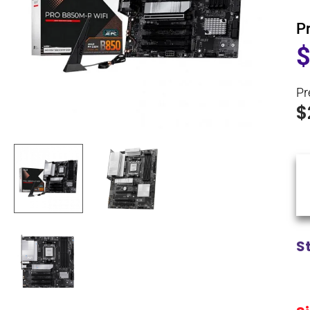
P
Pr
$
S