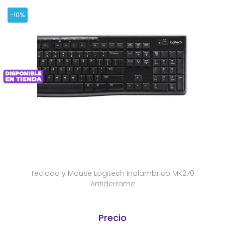
-10%
Teclado y Mouse Logitech Inalambrico MK270
Antiderrame
Precio