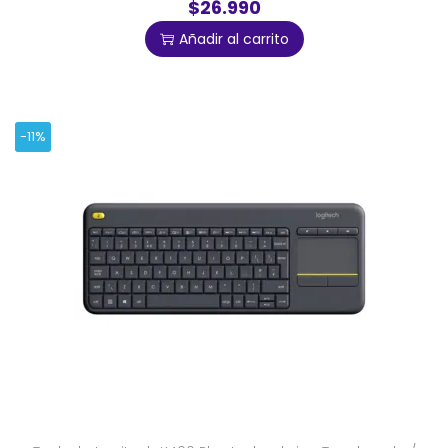
$26.990
Añadir al carrito
-11%