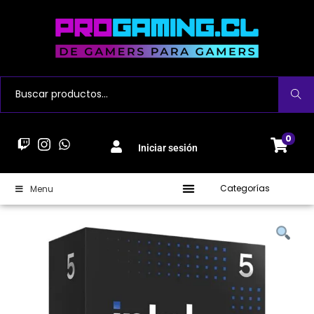
Buscar
0
Iniciar sesión
Categorías
Menu