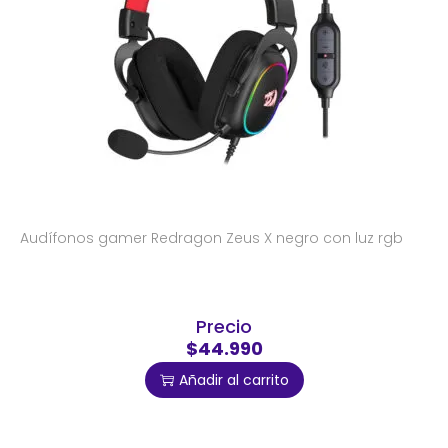
Audífonos gamer Redragon Zeus X negro con luz rgb
Precio
$44.990
Añadir al carrito