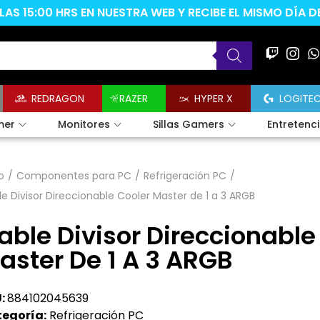
AS 15:00 HRS EN NUESTRA WEB Y RECIBE EL MISMO DÍA 
REDRAGON
RAZER
HYPER X
LOGITE
mer
Monitores
Sillas Gamers
Entretenc
o
/
Componentes para PC
/
Refrigeración PC
/
e Divisor Direccionable Cooler Master de 1 a 3 ARGB
able Divisor Direccionable
aster De 1 A 3 ARGB
:
884102045639
egoría:
Refrigeración PC