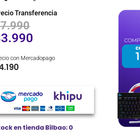
recio Transferencia
$
7.990
$
3.990
ecio con Mercadopago
4.190
tock en tienda Bilbao: 0