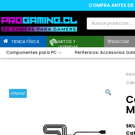
COMPRA ANTES DE L
TIENDA FÍSICA
MITOS Y
WACOM
LEYENDAS
Componentes para PC
Perifericos: Accesorios Ga
Inici
Cabl
¡Oferta!
C
M
SKU
Cat