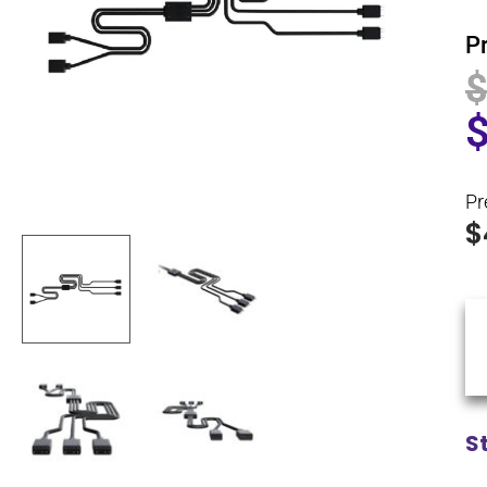
P
Pr
$
S