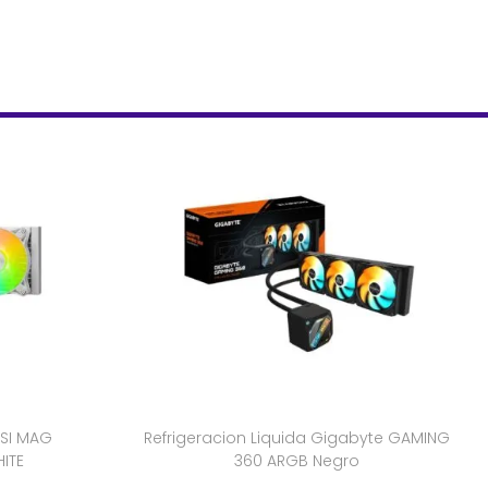
MSI MAG
Refrigeracion Liquida Gigabyte GAMING
ITE
360 ARGB Negro