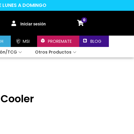
DE LUNES A DOMINGO
0
Iniciar sesión
CH
MSI
PROREMATE
BLOG
ión/TCG
Otros Productos
 Cooler