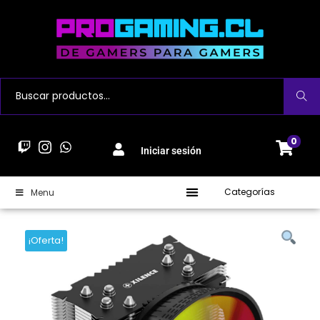
Buscar
0
Iniciar sesión
Categorías
Menu
¡Oferta!