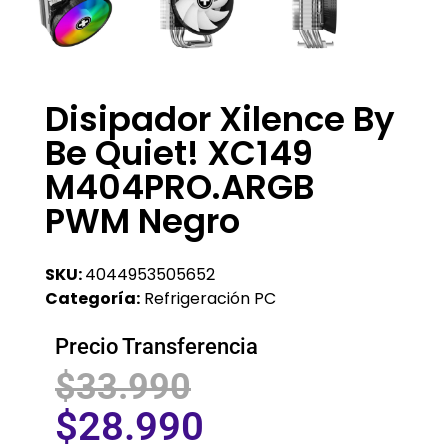
Disipador Xilence By
Be Quiet! XC149
M404PRO.ARGB
PWM Negro
SKU:
4044953505652
Categoría:
Refrigeración PC
Precio Transferencia
$
33.990
$
28.990