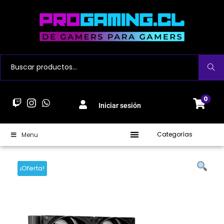
Buscar
0
Iniciar sesión
Categorías
Menu
¡Oferta!