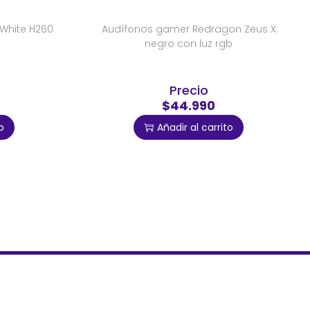
White H260
Audífonos gamer Redragon Zeus X
negro con luz rgb
Precio
$44.990
o
Añadir al carrito