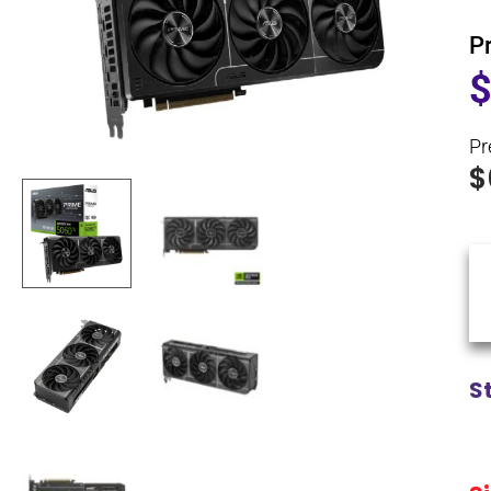
P
Pr
$
S