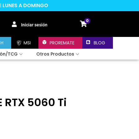
DE LUNES A DOMINGO
0
Iniciar sesión
CH
MSI
PROREMATE
BLOG
ión/TCG
Otros Productos
E RTX 5060 Ti