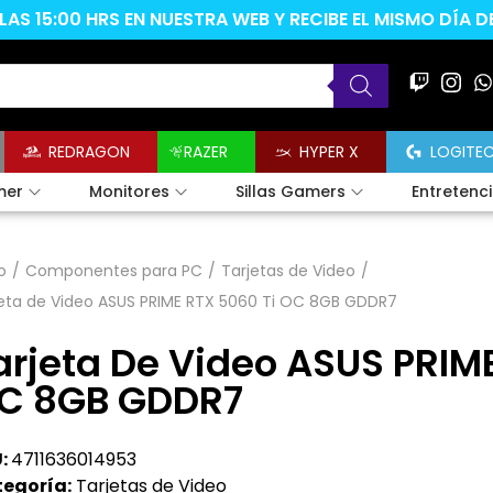
AS 15:00 HRS EN NUESTRA WEB Y RECIBE EL MISMO DÍA 
REDRAGON
RAZER
HYPER X
LOGITE
mer
Monitores
Sillas Gamers
Entretenc
o
/
Componentes para PC
/
Tarjetas de Video
/
jeta de Video ASUS PRIME RTX 5060 Ti OC 8GB GDDR7
arjeta De Video ASUS PRIM
C 8GB GDDR7
:
4711636014953
egoría:
Tarjetas de Video