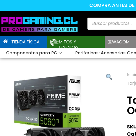
COMPRA ANTES DE L
TIENDA FÍSICA
MITOS Y
WACOM
LEYENDAS
Componentes para PC
Perifericos: Accesorios Ga
Inici
Tar
T
O
SKU
Cat