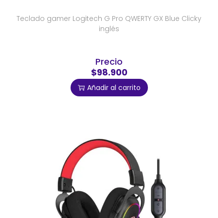
Teclado gamer Logitech G Pro QWERTY GX Blue Clicky
inglés
Precio
$98.900
Añadir al carrito