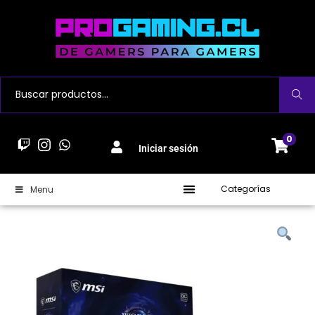
Buscar
0
Iniciar sesión
Categorías
Menu