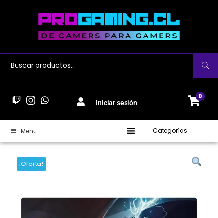
Buscar
0
Iniciar sesión
Categorías
Menu
¡Oferta!