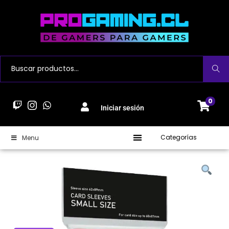
Buscar
0
Iniciar sesión
Categorías
Menu