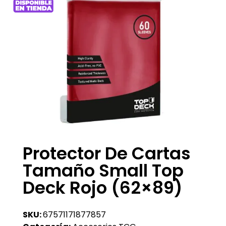
Protector De Cartas
Tamaño Small Top
Deck Rojo (62×89)
SKU:
67571171877857