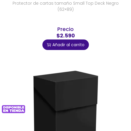
Protector de cartas tamaño Small Top Deck Negro
(62×89)
Precio
$2.590
Añadir al carrito