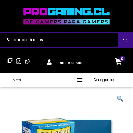
Buscar
0
Iniciar sesión
Categorías
Menu