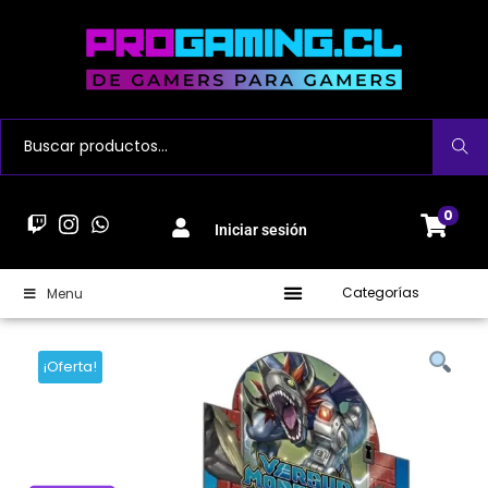
Buscar
0
Iniciar sesión
Categorías
Menu
¡Oferta!