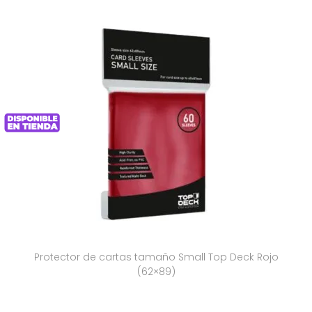
Protector de cartas tamaño Small Top Deck Rojo
(62×89)