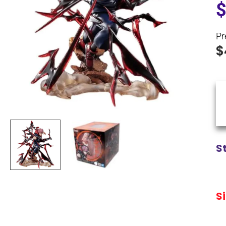
Pr
$
S
S