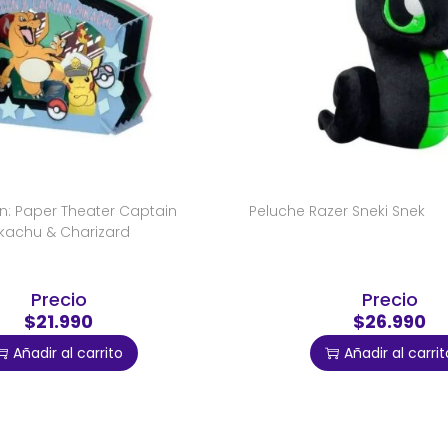
: Paper Theater Captain
Peluche Razer Sneki Snek
ikachu & Charizard
Precio
Precio
$21.990
$26.990
Añadir al carrito
Añadir al carrit