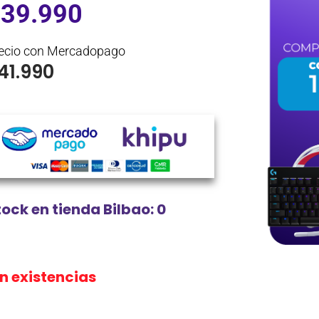
$
39.990
ecio con Mercadopago
41.990
tock en tienda Bilbao: 0
in existencias