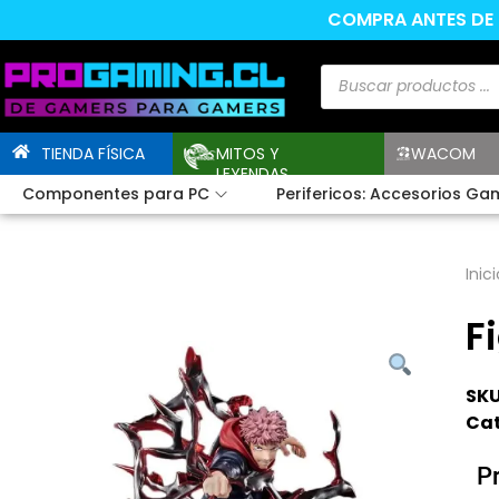
COMPRA ANTES DE L
TIENDA FÍSICA
MITOS Y
WACOM
LEYENDAS
Componentes para PC
Perifericos: Accesorios Ga
Inici
F
SKU
Cat
P