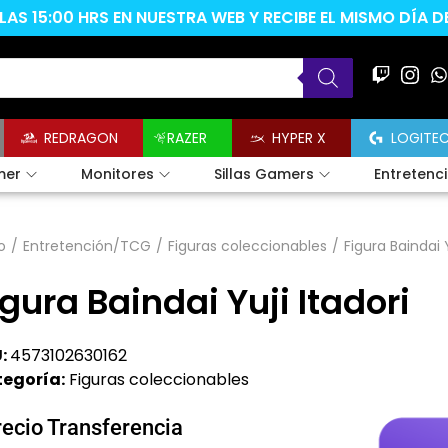
AS 15:00 HRS EN NUESTRA WEB Y RECIBE EL MISMO DÍA 
REDRAGON
RAZER
HYPER X
LOGITE
mer
Monitores
Sillas Gamers
Entretenc
o
/
Entretención/TCG
/
Figuras coleccionables
/
Figura Baindai Y
igura Baindai Yuji Itadori
:
4573102630162
egoría:
Figuras coleccionables
recio Transferencia