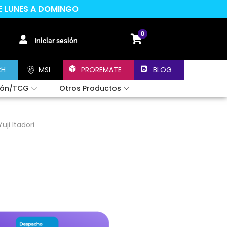
DE LUNES A DOMINGO
0
Iniciar sesión
CH
MSI
PROREMATE
BLOG
ión/TCG
Otros Productos
uji Itadori