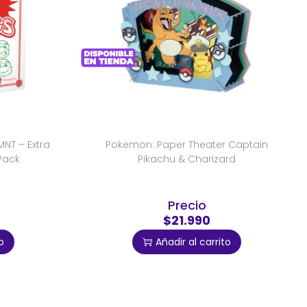
NT – Extra
Pokemon: Paper Theater Captain
Pack
Pikachu & Charizard
Precio
$21.990
o
Añadir al carrito