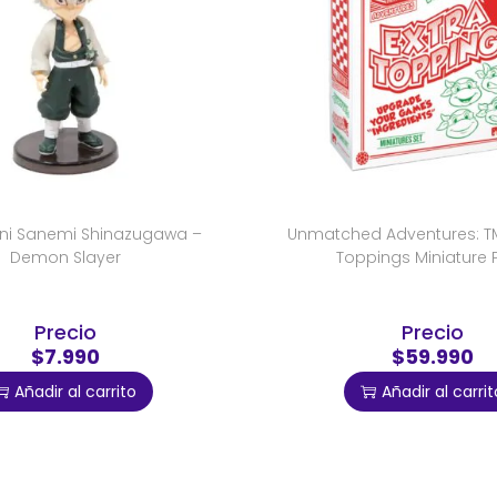
ini Sanemi Shinazugawa –
Unmatched Adventures: TM
Demon Slayer
Toppings Miniature 
Precio
Precio
$7.990
$59.990
Añadir al carrito
Añadir al carrit