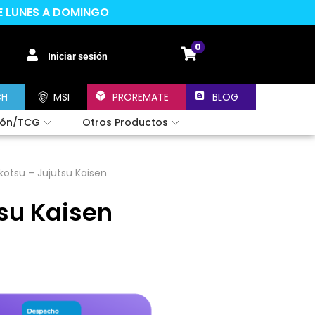
DE LUNES A DOMINGO
0
Iniciar sesión
CH
MSI
PROREMATE
BLOG
ión/TCG
Otros Productos
kotsu – Jujutsu Kaisen
tsu Kaisen