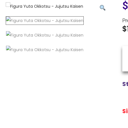
Pr
$
S
S