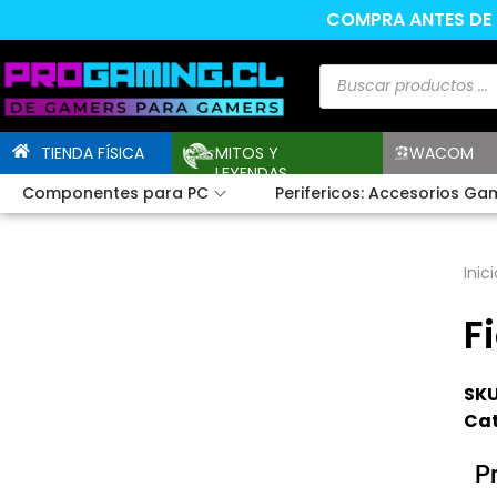
COMPRA ANTES DE L
TIENDA FÍSICA
MITOS Y
WACOM
LEYENDAS
Componentes para PC
Perifericos: Accesorios Ga
Inici
F
SKU
Cat
P