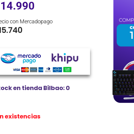
$
14.990
ecio con Mercadopago
15.740
tock en tienda Bilbao: 0
in existencias