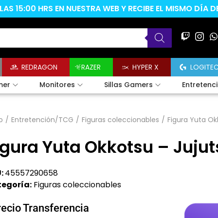
AS 15:00 HRS EN NUESTRA WEB Y RECIBE EL MISMO DÍA 
REDRAGON
RAZER
HYPER X
LOGITE
mer
Monitores
Sillas Gamers
Entretenc
o
/
Entretención/TCG
/
Figuras coleccionables
/
Figura Yuta Ok
igura Yuta Okkotsu – Juju
:
45557290658
egoría:
Figuras coleccionables
recio Transferencia