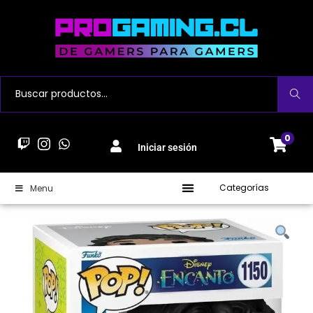
Buscar
0
Iniciar sesión
Categorías
Menu