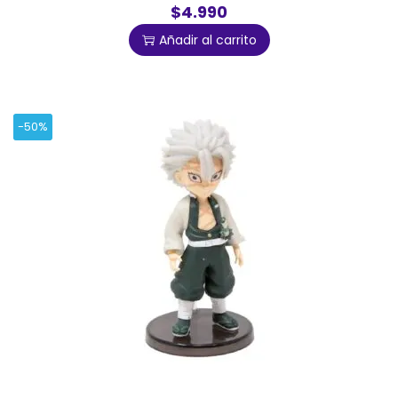
$4.990
Añadir al carrito
-50%