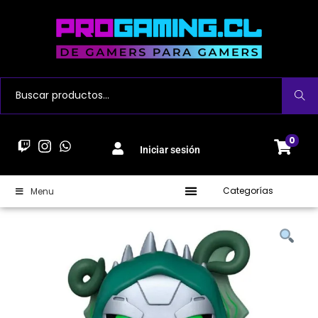
Buscar
0
Iniciar sesión
Categorías
Menu