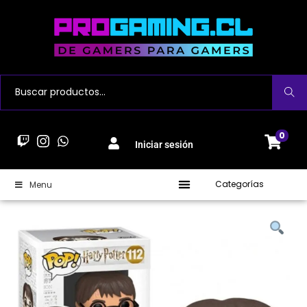
Buscar
0
Iniciar sesión
Categorías
Menu